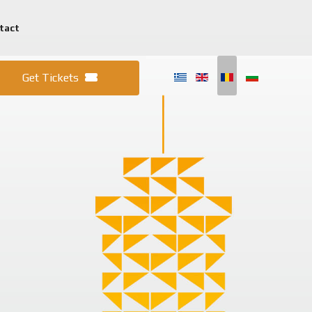
tact
Selectați li
Get Tickets