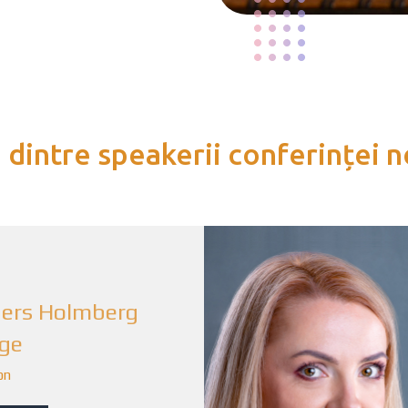
 dintre speakerii conferinței 
ers Holmberg
ge
on