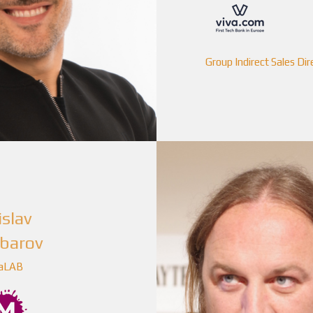
Group Indirect Sales Dir
islav
ibarov
aLAB