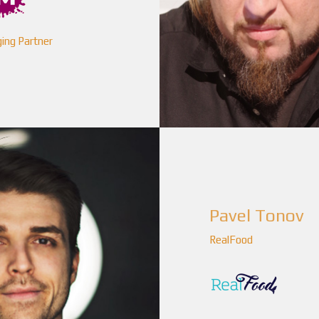
ing Partner
Pavel Tonov
RealFood