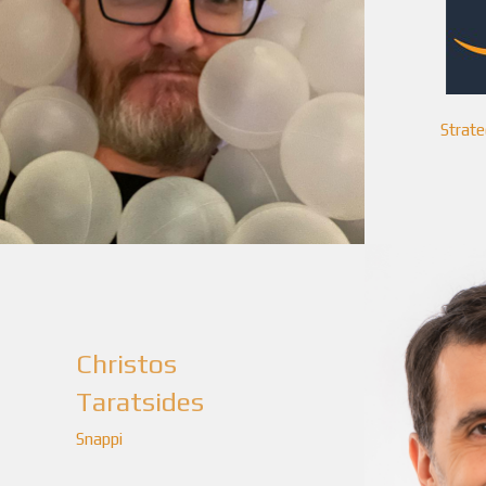
Strate
Christos
Taratsides
Snappi