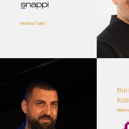
Head of Sales
Bor
Kol
Marm