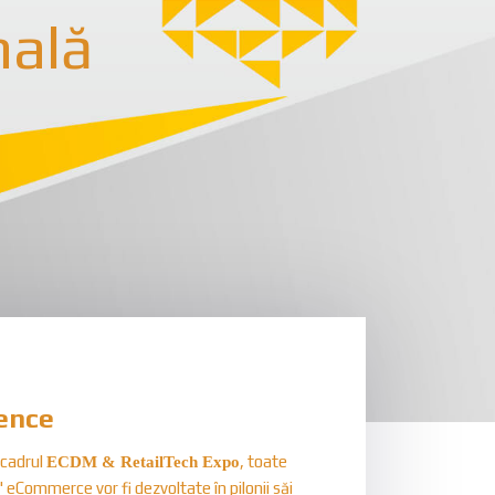
nală
ence
 cadrul
, toate
ECDM & RetailTech Expo
eCommerce vor fi dezvoltate în pilonii săi