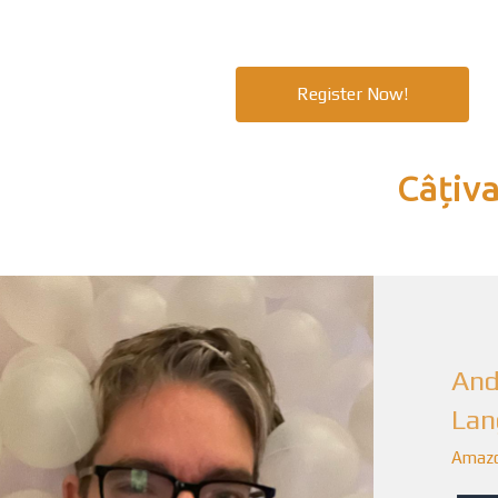
Register Now!
Câțiva
And
Lan
Amaz