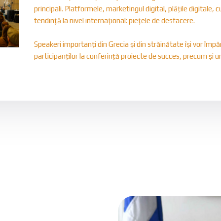
principali. Platformele, marketingul digital, plățile digitale, c
tendință la nivel internațional: piețele de desfacere.
Speakeri importanți din Grecia și din străinătate își vor împă
participanților la conferință proiecte de succes, precum și u