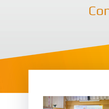
Con
dvs