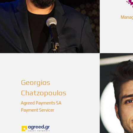
Manag
Georgios
Chatzopoulos
Agreed Payments SA
Payment Servicer