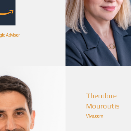
gic Advisor
Theodore
Mouroutis
Viva.com