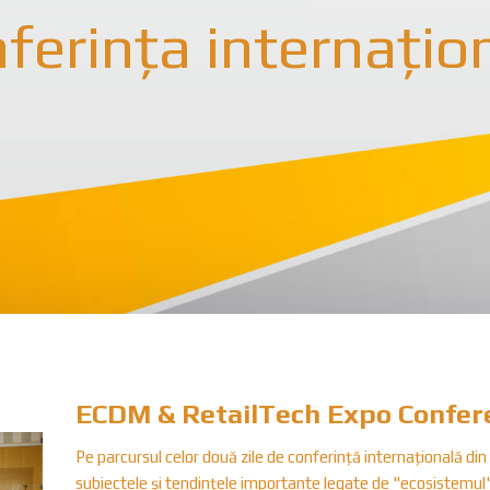
ferința internațio
ECDM & RetailTech Expo Confer
Pe parcursul celor două zile de conferință internațională din
subiectele și tendințele importante legate de "ecosistemul" 