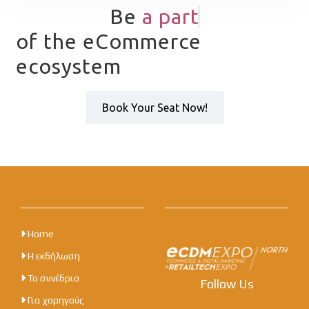
Be
a
p
a
r
t
of the eCommerce
ecosystem
Book Your Seat Now!
Home
Η εκδήλωση
Το συνέδριο
Follow Us
Για χορηγούς