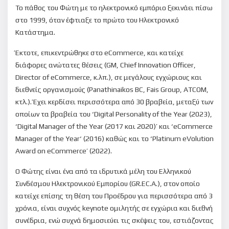
Το πάθος του Φώτη με το ηλεκτρονικό εμπόριο ξεκινάει πίσω
στο 1999, όταν έφτιαξε το πρώτο του Ηλεκτρονικό
ώσσα σας
Κατάστημα.
Έκτοτε, επικεντρώθηκε στο eCommerce, και κατείχε
διάφορες ανώτατες θέσεις (GM, Chief Innovation Officer,
Director of eCommerce, κ.λπ.), σε μεγάλους εγχώριους και
διεθνείς οργανισμούς (Panathinaikos BC, Fais Group, ATCOM,
κτλ.). Έχει κερδίσει περισσότερα από 30 βραβεία, μεταξύ των
οποίων τα βραβεία του ‘Digital Personality of the Year (2023),
‘Digital Manager of the Year (2017 και 2020)’ και ‘eCommerce
Manager of the Year‘ (2016) καθώς και το ‘Platinum eVolution
Award on eCommerce’ (2022).
Ο Φώτης είναι ένα από τα ιδρυτικά μέλη του Ελληνικού
Συνδέσμου Ηλεκτρονικού Εμπορίου (GR.EC.A.), στον οποίο
κατείχε επίσης τη θέση του Προέδρου για περισσότερα από 3
χρόνια, είναι συχνός keynote ομιλητής σε εγχώρια και διεθνή
συνέδρια, ενώ συχνά δημοσιεύει τις σκέψεις του, εστιάζοντας