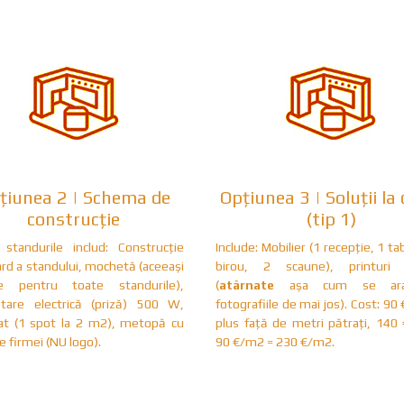
țiunea 2 | Schema de
Opțiunea 3 | Soluții la 
construcție
(tip 1)
standurile includ: Construcție
Include: Mobilier (1 recepție, 1 ta
rd a standului, mochetă (aceeași
birou, 2 scaune), printuri 
re pentru toate standurile),
(
atârnate
așa cum se ar
ntare electrică (priză) 500 W,
fotografiile de mai jos). Cost: 90
at (1 spot la 2 m2), metopă cu
plus față de metri pătrați, 140
 firmei (NU logo).
90 €/m2 = 230 €/m2.