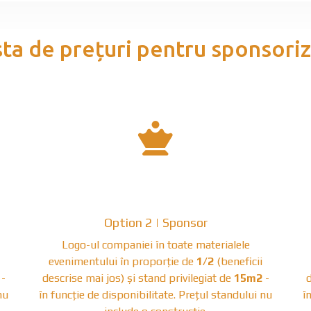
sta de prețuri pentru sponsoriz
fas
fa-
chess-
Option 2 | Sponsor
queen
Logo-ul companiei în toate materialele
evenimentului în proporție de
1/2
(beneficii
-
descrise mai jos) și stand privilegiat de
15m2
-
d
nu
în funcție de disponibilitate. Prețul standului nu
î