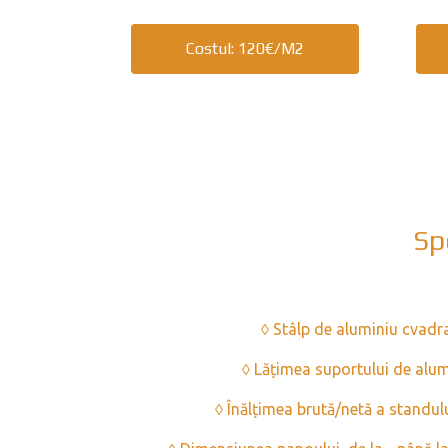
Costul: 120€/m2
Sp
◊ Stâlp de aluminiu cvadr
◊ Lățimea suportului de alu
◊ Înălțimea brută/netă a standu