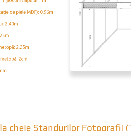
 mijlocul stâlpului: 1m
tație de piele MDF): 0,96m
ui: 2,40m
0,25m
 metopă: 2,25m
i metopă: 2cm
 mm
 la cheie Standurilor Fotografii (