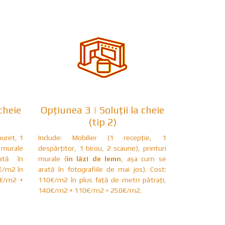
cheie
Opțiunea 3 | Soluții la cheie
(tip 2)
buret, 1
Include: Mobilier (1 recepție, 1
murale
despărțitor, 1 birou, 2 scaune), printuri
ată în
murale (
în lăzi de lemn
, așa cum se
 €/m2 în
arată în fotografiile de mai jos). Cost:
 €/m2 +
110€/m2 în plus față de metri pătrați,
140€/m2 + 110€/m2 = 250€/m2.