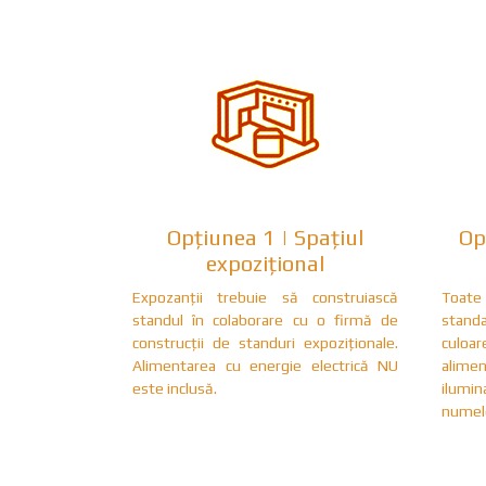
Opțiunea 1 | Spațiul
Op
expozițional
Expozanții trebuie să construiască
Toate 
standul în colaborare cu o firmă de
standa
construcții de standuri expoziționale.
culoa
Alimentarea cu energie electrică NU
alime
este inclusă.
ilumin
numele