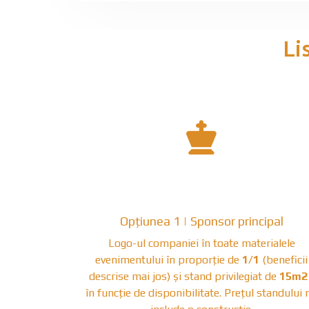
Li
fas
fa-
chess-
Opțiunea 1 | Sponsor principal
king
Logo-ul companiei în toate materialele
evenimentului în proporție de
1/1
(beneficii
descrise mai jos) și stand privilegiat de
15m2
în funcție de disponibilitate. Prețul standului 