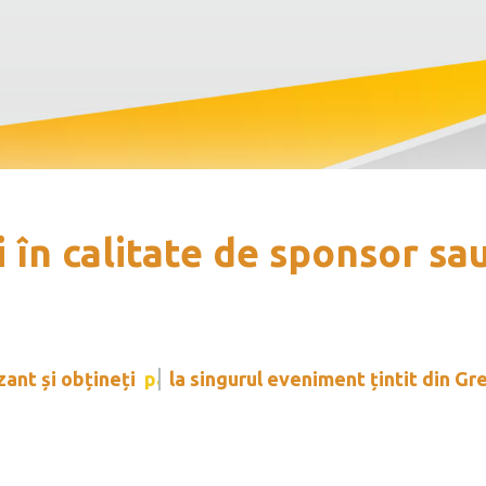
i în calitate de sponsor s
 obțineți
parteneriate
la singurul eveniment țintit 