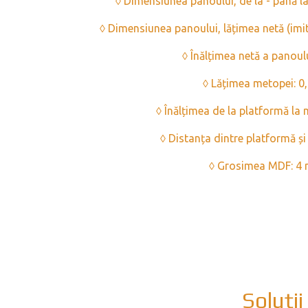
◊ Dimensiunea panoului, de la - până la
◊ Dimensiunea panoului, lățimea netă (imi
◊ Înălțimea netă a panoul
◊ Lățimea metopei: 
◊ Înălțimea de la platformă la
◊ Distanța dintre platformă ș
◊ Grosimea MDF: 4
Soluții