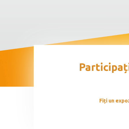
dvs
Participaț
Fiți un expozant și