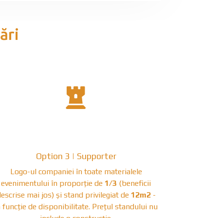
ări
fas
fa-
chess-
Option 3 | Supporter
rook
Logo-ul companiei în toate materialele
evenimentului în proporție de
1/3
(beneficii
escrise mai jos) și stand privilegiat de
12m2
-
n funcție de disponibilitate. Prețul standului nu