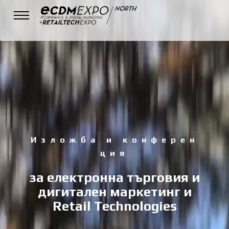
1
8
&
1
9
O
к
т
о
м
в
р
и
2
0
2
5
Конферентен
център Vellideion