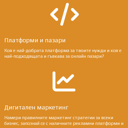
fa
Платформи и пазари
fa-
Коя е най-добрата платформа за твоите нужди и коя е
най-подходящата и гъвкава за онлайн пазари?
code
fa
fa-
line-
Дигитален маркетинг
Намери правилните маркетинг стратегии за всеки
chart
бизнес, запознай се с наличните рекламни платформи и