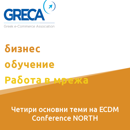
бизнес
обучение
Работа в мрежа
Четири основни теми на ECDM
Conference NORTH