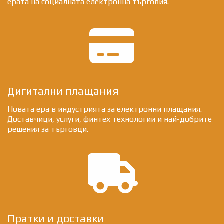
ерата на социалната електронна търговия.
fa
fa-
credit-
Дигитални плащания
Новата ера в индустрията за електронни плащания.
card-
Доставчици, услуги, финтех технологии и най-добрите
решения за търговци.
alt
fa
Пратки и доставки