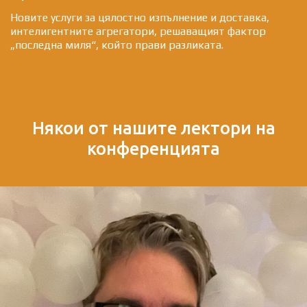
fa-
Новите услуги за цялостно изпълнение и доставка,
интелигентните агрегатори, решаващият фактор
„последна миля“, който прави разликата.
truck
Някои от нашите лектори на
конференцията